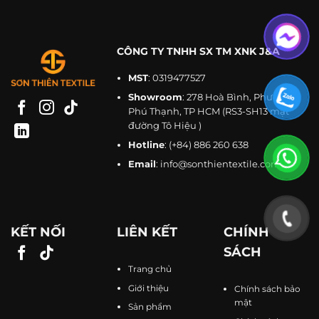
CÔNG TY TNHH SX TM XNK J&A
MST
: 0319477527
Showroom
: 278 Hoà Bình, Phường
Phú Thạnh, TP HCM (RS3-SH13 mặt
đường Tô Hiệu )
Hotline
:
(+84) 886 260 638
Email
:
info@sonthientextile.com
KẾT NỐI
LIÊN KẾT
CHÍNH
SÁCH
Trang chủ
Giới thiệu
Chính sách bảo
mật
Sản phẩm