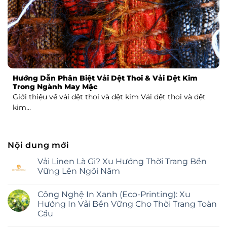
Hướng Dẫn Phân Biệt Vải Dệt Thoi & Vải Dệt Kim
Trong Ngành May Mặc
Giới thiệu về vải dệt thoi và dệt kim Vải dệt thoi và dệt
kim...
Nội dung mới
Vải Linen Là Gì? Xu Hướng Thời Trang Bền
Vững Lên Ngôi Năm
Không
có
Công Nghệ In Xanh (Eco-Printing): Xu
bình
luận
Hướng In Vải Bền Vững Cho Thời Trang Toàn
ở
Cầu
Vải
Linen
Không
Là