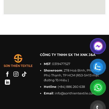
CÔNG TY TNHH SX TM XNK J&A
MST
: 0319477527
Showroom
: 278 Hoà Bình, Phường
Phú Thạnh, TP HCM (RS3-SH13 mặt
đường Tô Hiệu )
Hotline
:
(+84) 886 260 638
Email
:
info@sonthientextile.com