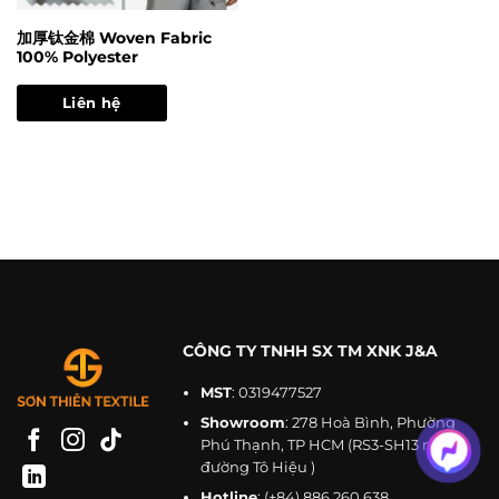
加厚钛金棉 Woven Fabric
100% Polyester
Liên hệ
CÔNG TY TNHH SX TM XNK J&A
MST
: 0319477527
Showroom
: 278 Hoà Bình, Phường
Phú Thạnh, TP HCM (RS3-SH13 mặt
đường Tô Hiệu )
Hotline
:
(+84) 886 260 638