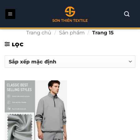
Bỏ
qua
nội
dung
Trang chủ
/
Sản phẩm
/
Trang 15
LỌC