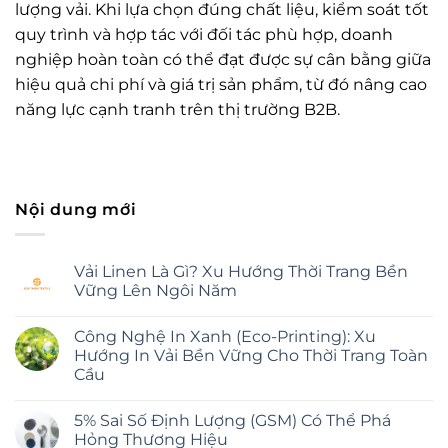
lượng vải. Khi lựa chọn đúng chất liệu, kiểm soát tốt
quy trình và hợp tác với đối tác phù hợp, doanh
nghiệp hoàn toàn có thể đạt được sự cân bằng giữa
hiệu quả chi phí và giá trị sản phẩm, từ đó nâng cao
năng lực cạnh tranh trên thị trường B2B.
Nội dung mới
Vải Linen Là Gì? Xu Hướng Thời Trang Bền
Vững Lên Ngôi Năm
Không
có
Công Nghệ In Xanh (Eco-Printing): Xu
bình
luận
Hướng In Vải Bền Vững Cho Thời Trang Toàn
ở
Cầu
Vải
Linen
Không
Là
có
Gì?
5% Sai Số Định Lượng (GSM) Có Thể Phá
bình
Xu
luận
Hỏng Thương Hiệu
Hướng
ở