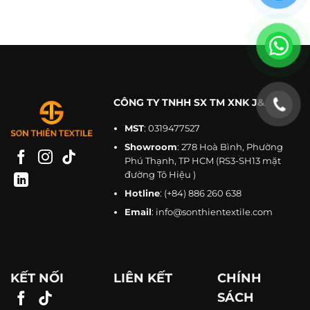
CÔNG TY TNHH SX TM XNK J&A
MST
: 0319477527
Showroom
: 278 Hoà Bình, Phường
Phú Thạnh, TP HCM (RS3-SH13 mặt
đường Tô Hiệu )
Hotline
:
(+84) 886 260 638
Email
:
info@sonthientextile.com
KẾT NỐI
LIÊN KẾT
CHÍNH
SÁCH