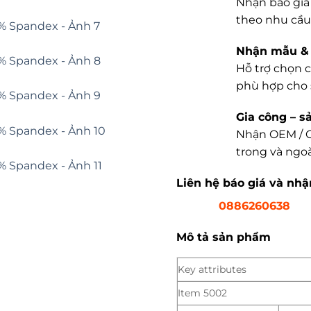
Nhận báo giá 
theo nhu cầu
Nhận mẫu & 
Hỗ trợ chọn c
phù hợp cho 
Gia công – s
Nhận OEM / O
trong và ngoà
Liên hệ báo giá và nh
0886260638
Mô tả sản phẩm
Key attributes
Item 5002