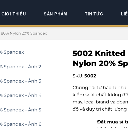
GIỚI THIỆU
SẢN PHẨM
TIN TỨC
LI
ar 80% Nylon 20% Spandex
5002 Knitted
Nylon 20% S
SKU:
5002
Chúng tôi tự hào là nhà
kiểm soát chất lượng đồ
may, local brand và doa
độ và duy trì chất lượng
Đặt mua sỉ t