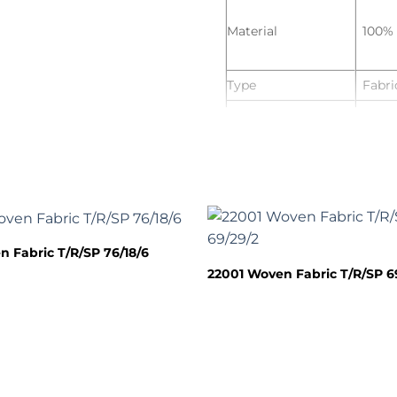
Material
100% 
Type
Fabri
Width
165 
Weight
160 
Style
Plain
Technics
Wov
n Fabric T/R/SP 76/18/6
Service
OEM 
22001 Woven Fabric T/R/SP 6
Customized
Supp
Service
Offic
Use for
pants
Accepted Delivery