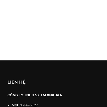
FOB,
Terms
Accepted Payment
USD,
Currency
Retai
Trade background
Manu
LIÊN HỆ
CÔNG TY TNHH SX TM XNK J&A
MST
: 0319477527