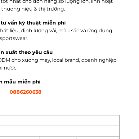
tốt nhất cho đơn hàng số lượng lớn, linh hoạt
 thương hiệu & thị trường.
tư vấn kỹ thuật miễn phí
hất liệu, định lượng vải, màu sắc và ứng dụng
sportswear.
ản xuất theo yêu cầu
DM cho xưởng may, local brand, doanh nghiệp
i nước.
ận mẫu miễn phí
0886260638