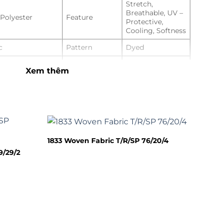
Stretch,
Breathable, UV –
Polyester
Feature
Protective,
Cooling, Softness
c
Pattern
Dyed
Place of
cm
Hangzhou, China
Xem thêm
Origin
Applicable to
Women, Men,
gsm
the Crowd
Girls, Boys
Product Type
Spandex Fabric
en
Supply Type
Make-To-Order
1833 Woven Fabric T/R/SP 76/20/4
& ODM Service
Color
Any color
9/29/2
By Express, By Air
ort
Transport
or By Sea
ewear, suits,
Free A4 Size
Sample
, and uniforms.
Sample