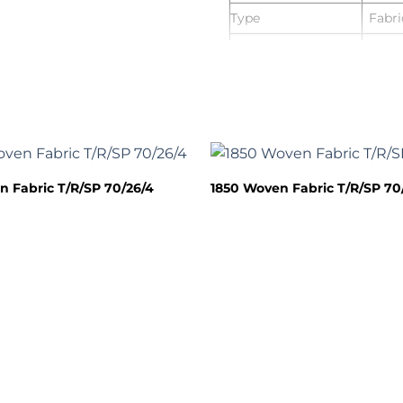
Type
Fabri
Width
150 
Weight
280 
Style
Plain
Technics
Wov
Service
OEM 
n Fabric T/R/SP 70/26/4
1850 Woven Fabric T/R/SP 70
Customized
Supp
Service
Offic
Use for
pants
Accepted Delivery
FOB,
Terms
Accepted Payment
USD,
Currency