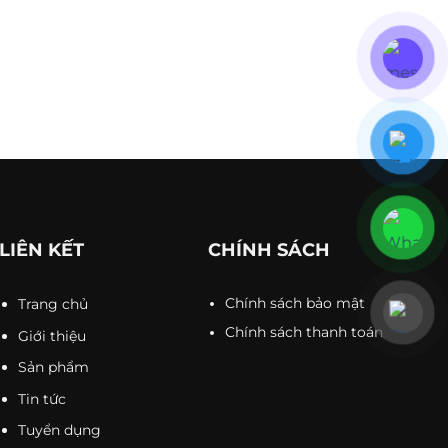
ler, Wholesaler, Brand business, For private use,
facturer
22003
LIÊN KẾT
CHÍNH SÁCH
Trang chủ
Chính sách bảo mật
Chính sách thanh toán
Giới thiệu
Sản phẩm
Tin tức
Tuyển dụng