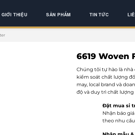
GIỚI THIỆU
SẢN PHẨM
TIN TỨC
LI
ter
6619 Woven F
Chúng tôi tự hào là nhà
kiểm soát chất lượng đồ
may, local brand và doa
độ và duy trì chất lượng
Đặt mua sỉ t
Nhận báo giá 
theo nhu cầu
Nhận mẫu & 