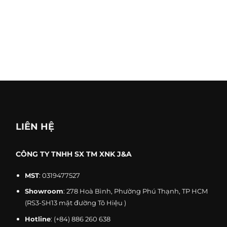
Retai
Trade background
Manu
LIÊN HỆ
CÔNG TY TNHH SX TM XNK J&A
MST
: 0319477527
Showroom
: 278 Hoà Bình, Phường Phú Thạnh, TP HCM
(RS3-SH13 mặt đường Tô Hiệu )
Hotline
:
(+84) 886 260 638