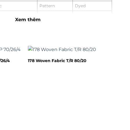
c
Pattern
Dyed
cm
Place of Origin
Hangzhou, China
Xem thêm
Applicable to
Women, Men,
gsm
the Crowd
Girls, Boys
Product Type
Spandex Fabric
en
Supply Type
Make-To-Order
& ODM Service
Color
Any color
/26/4
178 Woven Fabric T/R 80/20
By Express, By
ort
Transport
Air or By Sea
ewear, suits,
Free A4 Size
Sample
, and uniforms.
Sample
 EXW
Advantage
High-quality
 RMB,VND
Selling Units
Single item