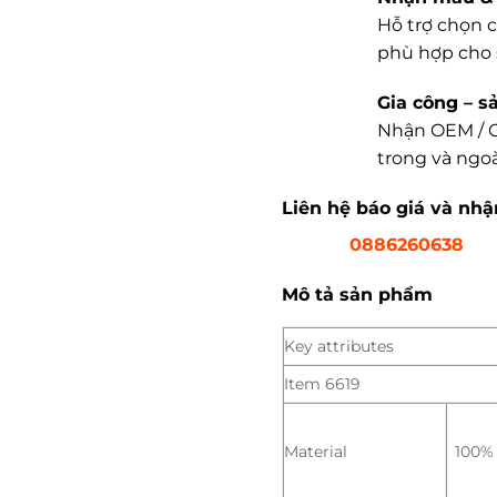
Hỗ trợ chọn c
phù hợp cho 
Gia công – s
Nhận OEM / O
trong và ngoà
Liên hệ báo giá và nh
0886260638
Mô tả sản phẩm
Key attributes
Item 6619
Material
100% 