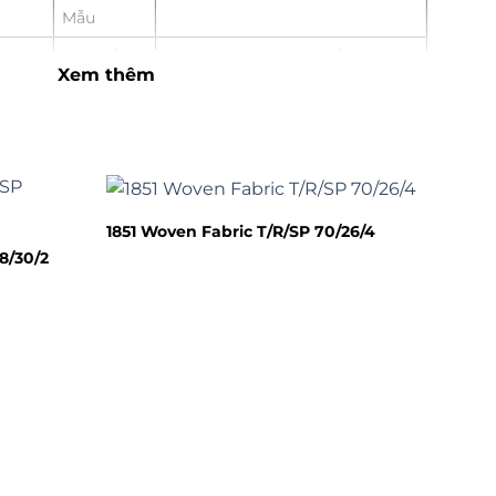
Mẫu
nơi xuất
Hàng Châu, Trung Quốc
Xem thêm
Áp dụng
cho trạng
Phụ nữ, Bé gái
thái lạnh
nhiều
Vải Spandex
cung
Sản xuất theo đơn hàng
1851 Woven Fabric T/R/SP 70/26/4
 OEM
Màu sắc
kỳ lạ nào
8/30/2
Bằng cách chuyển phát nhanh,
Chuyên
n hộ
đường hàng không hoặc đường
gia
biển
thời
nh
mẫu
Mẫu miễn phí khổ A4
o nữ
XW
Lợi nhuận
cao