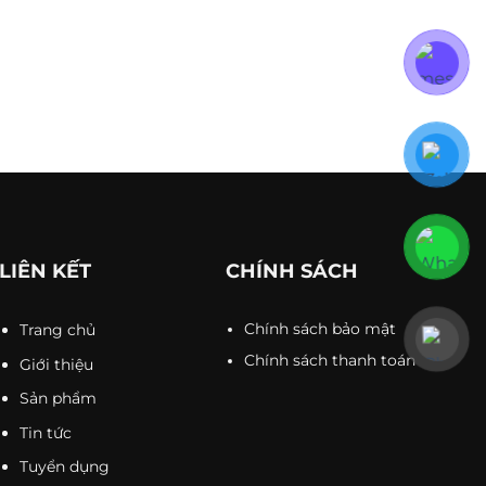
1836 
ân
Đang bán
Sản phẩm đơn giản
VND
các đơn vị
lẻ, Nhà bán buôn, Doanh nghiệp thương hiệu, Sử dụng
 Nhà sản xuất
LIÊN KẾT
CHÍNH SÁCH
Trang chủ
Chính sách bảo mật
Chính sách thanh toán
Giới thiệu
Sản phẩm
Tin tức
Tuyển dụng