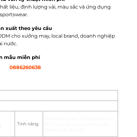
hất liệu, định lượng vải, màu sắc và ứng dụng
sportswear.
ản xuất theo yêu cầu
DM cho xưởng may, local brand, doanh nghiệp
i nước.
ận mẫu miễn phí
0886260638
hơi thở hôi, hôi, T
thiện thiện với
Tính năng
môi trường, K
háng khuẩn và
r
không gây dị ứng