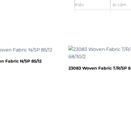
Kiểu
bị cấm
Tổng số
150 cm
Cân nặng
255 gsm
Phong cách
chợ
Kỹ thuật
Dệt
n Fabric N/SP 85/12
Dịch vụ
dịch vụ
23083 Woven Fabric T/R/SP 6
& ODM
dịch vụ cho
tài khoả
пана
Thiết kế 
dùng cho
trang dà
riêng ch
Giao hàng điều
chỉnh được
FOB, E