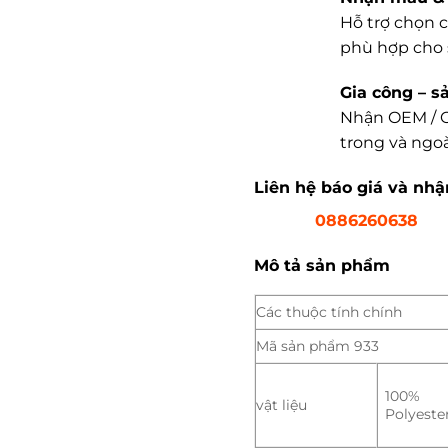
Hỗ trợ chọn c
phù hợp cho 
Gia công – s
Nhận OEM / O
trong và ngoà
Liên hệ báo giá và nh
0886260638
Mô tả sản phẩm
Các thuộc tính chính
Mã sản phẩm 933
100%
vật liệu
Polyeste