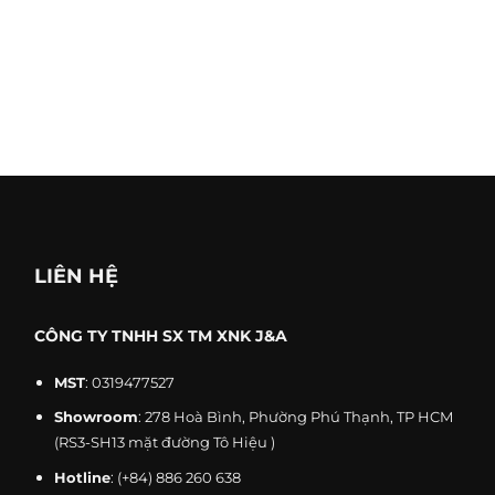
chấp nhận
Loại tiền tệ
USD, Nh
thanh toán
dân tệ, 
được chấp nhận
cảnh sát và vụ
Nhà bán 
nổ
cá nhân,
LIÊN HỆ
CÔNG TY TNHH SX TM XNK J&A
MST
: 0319477527
Showroom
: 278 Hoà Bình, Phường Phú Thạnh, TP HCM
(RS3-SH13 mặt đường Tô Hiệu )
Hotline
:
(+84) 886 260 638