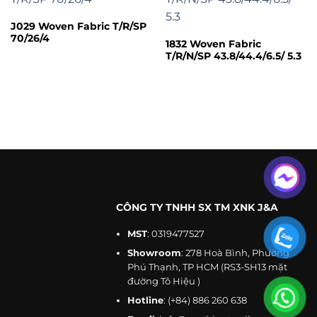
Product
Spandex
Style
Plain
Type
Fabric
J029 Woven Fabric T/R/SP
70/26/4
1832 Woven Fabric
Supply
Make-To-
Technics
Woven
T/R/N/SP 43.8/44.4/6.5/ 5.3
Type
Order
OEM & ODM
Service
Color
Any color
Service
By Express,
Customized
Support
Transport
By Air or By
Service
Sea
Officewear,
suits, pants,
Free A4 Size
Use for
Sample
and
Sample
uniforms.
CÔNG TY TNHH SX TM XNK J&A
Accepted
MST
: 0319477527
Delivery
FOB, EXW
Advantage
High-quality
Showroom
: 278 Hoà Bình, Phường
Terms
Phú Thạnh, TP HCM (RS3-SH13 mặt
Accepted
đường Tô Hiệu )
USD,
Selling
Payment
Single item
RMB,VND
Units
Hotline
:
(+84) 886 260 638
Currency