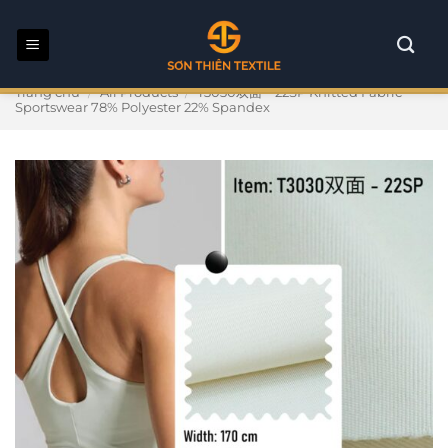
Bỏ
qua
nội
dung
Trang chủ
/
All Products
/
T3030双面 – 22SP Knitted Fabric
Sportswear 78% Polyester 22% Spandex