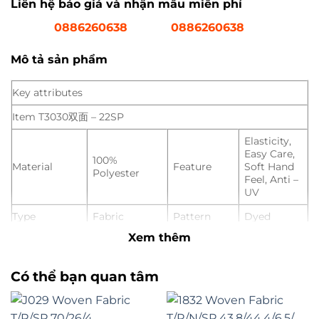
Liên hệ báo giá và nhận mẫu miễn phí
0886260638
0886260638
Mô tả sản phẩm
Key attributes
Item T3030双面 – 22SP
Elasticity,
Easy Care,
100%
Material
Feature
Soft Hand
Polyester
Feel, Anti –
UV
Type
Fabric
Pattern
Dyed
Xem thêm
Place of
Hangzhou,
Width
170 cm
Origin
China
Có thể bạn quan tâm
Applicable
Women,
Weight
130 gsm
to the
Men, Girls,
Crowd
Boys