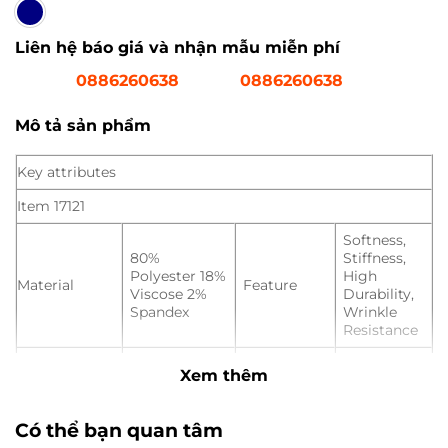
Liên hệ báo giá và nhận mẫu miễn phí
0886260638
0886260638
Mô tả sản phẩm
Key attributes
Item 17121
Softness,
80%
Stiffness,
Polyester 18%
High
Material
Feature
Viscose 2%
Durability,
Spandex
Wrinkle
Resistance
Type
Fabric
Pattern
Dyed
Xem thêm
Place of
Hangzhou,
Width
150 cm
Origin
China
Có thể bạn quan tâm