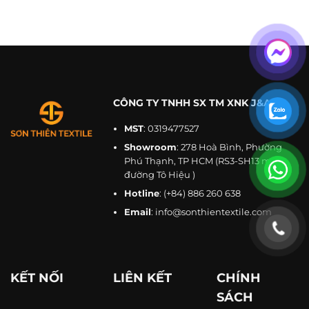
CÔNG TY TNHH SX TM XNK J&A
MST
: 0319477527
Showroom
: 278 Hoà Bình, Phường
Phú Thạnh, TP HCM (RS3-SH13 mặt
đường Tô Hiệu )
Hotline
:
(+84) 886 260 638
Email
:
info@sonthientextile.com
KẾT NỐI
LIÊN KẾT
CHÍNH
SÁCH