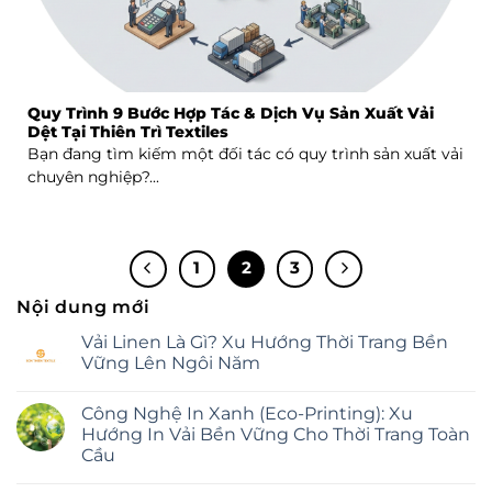
Quy Trình 9 Bước Hợp Tác & Dịch Vụ Sản Xuất Vải
Dệt Tại Thiên Trì Textiles
Bạn đang tìm kiếm một đối tác có quy trình sản xuất vải
chuyên nghiệp?...
1
2
3
Nội dung mới
Vải Linen Là Gì? Xu Hướng Thời Trang Bền
Vững Lên Ngôi Năm
Không
có
Công Nghệ In Xanh (Eco-Printing): Xu
bình
luận
Hướng In Vải Bền Vững Cho Thời Trang Toàn
ở
Cầu
Vải
Linen
Không
Là
có