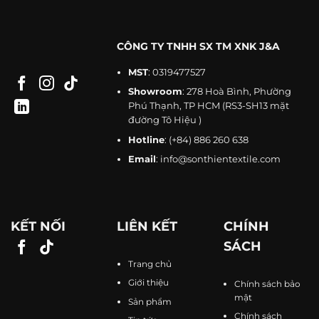
CÔNG TY TNHH SX TM XNK J&A
MST
: 0319477527
Showroom
: 278 Hoà Bình, Phường
Phú Thạnh, TP HCM (RS3-SH13 mặt
đường Tô Hiệu )
Hotline
:
(+84) 886 260 638
Email
:
info@sonthientextile.com
KẾT NỐI
LIÊN KẾT
CHÍNH
SÁCH
Trang chủ
Giới thiệu
Chính sách bảo
mật
Sản phẩm
Chính sách