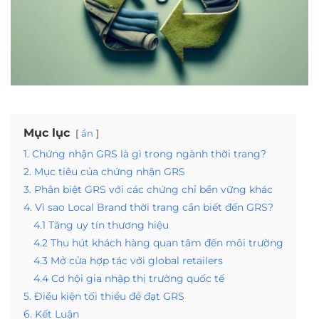
Mục lục
ẩn
1. Chứng nhận GRS là gì trong ngành thời trang?
2. Mục tiêu của chứng nhận GRS
3. Phân biệt GRS với các chứng chỉ bền vững khác
4. Vì sao Local Brand thời trang cần biết đến GRS?
4.1 Tăng uy tín thương hiệu
4.2 Thu hút khách hàng quan tâm đến môi trường
4.3 Mở cửa hợp tác với global retailers
4.4 Cơ hội gia nhập thị trường quốc tế
5. Điều kiện tối thiểu để đạt GRS
6. Kết Luận