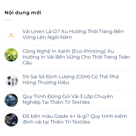
Nội dung mới
Vải Linen Là Gì? Xu Hướng Thời Trang Bền
Vững Lên Ngôi Năm
Không
có
Công Nghệ In Xanh (Eco-Printing): Xu
bình
luận
Hướng In Vải Bền Vững Cho Thời Trang Toàn
ở
Cầu
Vải
Linen
Không
Là
có
Gì?
5% Sai Số Định Lượng (GSM) Có Thể Phá
bình
Xu
luận
Hỏng Thương Hiệu
Hướng
ở
Thời
Công
Không
Trang
Nghệ
có
Bền
Quy Trình Đóng Gói Vải 3 Lớp Chuyên
In
bình
Vững
Xanh
luận
Nghiệp Tại Thiên Trì Textiles
Lên
(Eco-
ở
Ngôi
Printing):
5%
Không
Năm
Xu
Sai
có
Độ bền màu Grade 4+ là gì? Quy trình kiểm
Hướng
Số
bình
In
Định
luận
định vải tại Thiên Trì Textiles
Vải
Lượng
ở
Bền
(GSM)
Quy
Không
Vững
Có
Trình
có
Cho
Thể
Đóng
bình