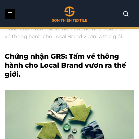
Bỏ
qua
nội
dung
Trang chủ
/
Văn hóa xã hội
/
Chứng nhận GRS: Tấm
vé thông hành cho Local Brand vươn ra thế giới.
Chứng nhận GRS: Tấm vé thông
hành cho Local Brand vươn ra thế
giới.