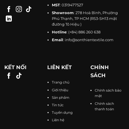
MST
: 0319477527
Showroom
: 278 Hoà Bình, Phường
Phú Thạnh, TP HCM (RS3-SH13 mặt
đường Tô Hiệu )
Hotline
:
(+84) 886 260 638
Email
:
info@sonthientextile.com
KẾT NỐI
LIÊN KẾT
CHÍNH
SÁCH
Trang chủ
Giới thiệu
Chính sách bảo
mật
Sản phẩm
Chính sách
Tin tức
thanh toán
Tuyển dụng
Liên hệ