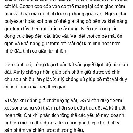
cốt lõi. Cotton cao cấp vẫn có thể mang lại cảm giác mềm
mại và thoải mái dù định lượng không quá cao. Ngược lại
polyester hoặc sợi pha có thể gia tăng độ bền và khả năng
giữ form tùy theo mục đích sử dụng.
Kiểu dệt cũng tác
động trực tiếp đến cấu trúc vải. Vải dệt thoi có bề mặt ổn
định và khả năng giữ form tốt. Vải dệt kim linh hoạt hơn
nhờ đặc tính co giãn tự nhiên.
Bên cạnh đó, công đoạn hoàn tất vải quyết định độ bền lâu
dài. Xử lý chống nhăn giúp sản phẩm giữ được vẻ chỉn
chu sau nhiều lần giặt. Xử lý chống xù giúp bề mặt vải duy
trì tính thẩm mỹ theo thời gian.
Vì vậy, khi đánh giá chất lượng vải, GSM cần được xem
xét song song với thành phần sợi, cấu trúc dệt và kỹ thuật
hoàn tất. Chỉ khi phân tích tổng thể các yếu tố này, doanh
nghiệp mới có thể đưa ra lựa chọn phù hợp cho định vị
sản phẩm và chiến lược thương hiệu.