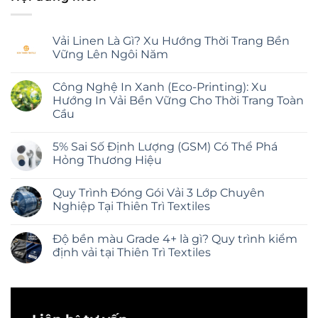
Vải Linen Là Gì? Xu Hướng Thời Trang Bền
Vững Lên Ngôi Năm
Không
có
Công Nghệ In Xanh (Eco-Printing): Xu
bình
luận
Hướng In Vải Bền Vững Cho Thời Trang Toàn
ở
Cầu
Vải
Linen
Không
Là
có
Gì?
5% Sai Số Định Lượng (GSM) Có Thể Phá
bình
Xu
luận
Hỏng Thương Hiệu
Hướng
ở
Thời
Công
Không
Trang
Nghệ
có
Bền
Quy Trình Đóng Gói Vải 3 Lớp Chuyên
In
bình
Vững
Xanh
luận
Nghiệp Tại Thiên Trì Textiles
Lên
(Eco-
ở
Ngôi
Printing):
5%
Không
Năm
Xu
Sai
có
Độ bền màu Grade 4+ là gì? Quy trình kiểm
Hướng
Số
bình
In
Định
luận
định vải tại Thiên Trì Textiles
Vải
Lượng
ở
Bền
(GSM)
Quy
Không
Vững
Có
Trình
có
Cho
Thể
Đóng
bình
Thời
Phá
Gói
luận
Trang
Hỏng
Vải
ở
Toàn
Thương
3
Độ