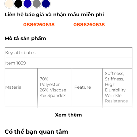
Liên hệ báo giá và nhận mẫu miễn phí
0886260638
0886260638
Mô tả sản phẩm
Key attributes
Item 1839
Softness,
70%
Stiffness,
Polyester
High
Material
Feature
26% Viscose
Durability,
4% Spandex
Wrinkle
Resistance
Type
Fabric
Pattern
Dyed
Xem thêm
Place of
Hangzhou,
Width
150 cm
Origin
China
Có thể bạn quan tâm