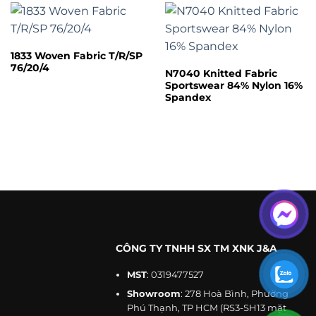
Applicable
Women,
Weight
210 gsm
to the
Men, Girls,
Crowd
Boys
Product
Spandex
1833 Woven Fabric T/R/SP
Style
Plain
Type
Fabric
76/20/4
N7040 Knitted Fabric
Sportswear 84% Nylon 16%
Supply
Make-To-
Technics
Woven
Spandex
Type
Order
OEM & ODM
Service
Color
Any color
Service
By Express,
Customized
Support
Transport
By Air or By
Service
Sea
Officewear,
suits, pants,
Free A4 Size
Use for
Sample
and
Sample
uniforms.
CÔNG TY TNHH SX TM XNK J&A
Accepted
MST
: 0319477527
Delivery
FOB, EXW
Advantage
High-quality
Showroom
: 278 Hoà Bình, Phường
Terms
Phú Thạnh, TP HCM (RS3-SH13 mặt