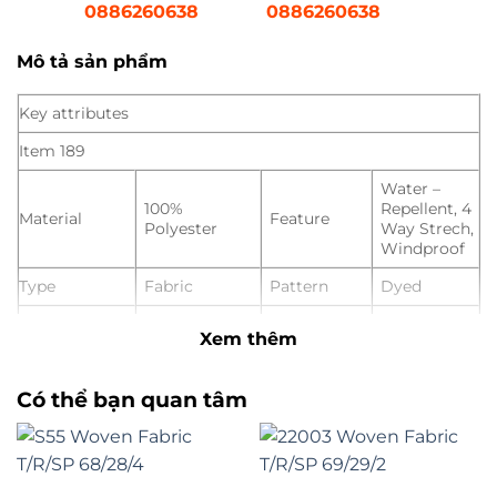
0886260638
0886260638
Mô tả sản phẩm
Key attributes
Item 189
Water –
100%
Repellent, 4
Material
Feature
Polyester
Way Strech,
Windproof
Type
Fabric
Pattern
Dyed
Place of
Hangzhou,
Width
152 cm
Xem thêm
Origin
China
Applicable
Women,
Có thể bạn quan tâm
Weight
145 gsm
to the
Men, Girls,
Crowd
Boys
Product
Spandex
Style
Plain
Type
Fabric