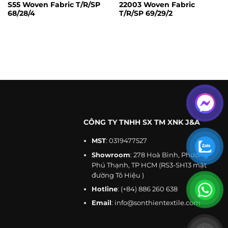
S55 Woven Fabric T/R/SP
22003 Woven Fabric
Supply
Make-To-
68/28/4
T/R/SP 69/29/2
Technics
Woven
Type
Order
OEM & ODM
Service
Color
Any color
Service
By Express,
Customized
Support
Transport
By Air or By
Service
Sea
Officewear,
suits, pants,
Free A4 Size
Use for
Sample
and
Sample
CÔNG TY TNHH SX TM XNK J&A
uniforms.
MST
: 0319477527
Accepted
Delivery
FOB, EXW
Advantage
High-quality
Showroom
: 278 Hoà Bình, Phường
Terms
Phú Thạnh, TP HCM (RS3-SH13 mặt
đường Tô Hiệu )
Accepted
USD,
Selling
Payment
Single item
Hotline
:
(+84) 886 260 638
RMB,VND
Units
Currency
Email
:
info@sonthientextile.com
Trade
Retailer, Wholesaler, Brand business, For
background
private use, Manufacturer