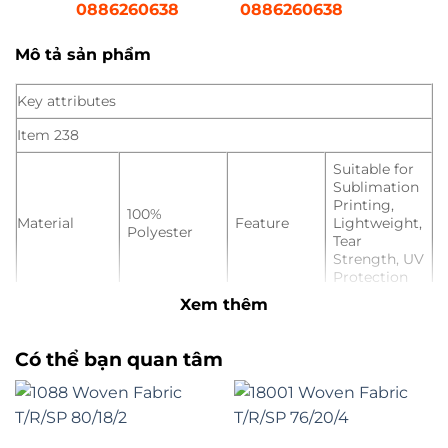
0886260638
0886260638
Mô tả sản phẩm
Key attributes
Item 238
Suitable for
Sublimation
Printing,
100%
Material
Feature
Lightweight,
Polyester
Tear
Strength, UV
Protection
Xem thêm
Type
Fabric
Pattern
Dyed
Place of
Hangzhou,
Width
150 cm
Có thể bạn quan tâm
Origin
China
Applicable
Women, Men,
Weight
160 gsm
to the
Girls, Boys
Crowd