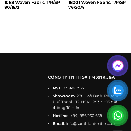
1088 Woven Fabric T/R/SP
18001 Woven Fabric T/R/SP
Product
Spandex
80/18/2
76/20/4
Style
Plain
Type
Fabric
Supply
Make-To-
Technics
Woven
Type
Order
OEM & ODM
Service
Color
Any color
Service
By Express,
Customized
Support
Transport
By Air or By
Service
Sea
Officewear,
suits, pants,
Free A4 Size
CÔNG TY TNHH SX TM XNK J&A
Use for
Sample
and
Sample
uniforms.
MST
: 0319477527
Showroom
: 278 Hoà Bình, Phường
Accepted
Phú Thạnh, TP HCM (RS3-SH13 mặt
Delivery
FOB, EXW
Advantage
High-quality
đường Tô Hiệu )
Terms
Hotline
:
(+84) 886 260 638
Accepted
USD,
Selling
Payment
Single item
Email
:
info@sonthientextile.com
RMB,VND
Units
Currency