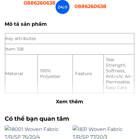
0886260638
0886260638
Mô tả sản phẩm
Key attributes
Item 158
Tear
Strength,
100%
Softness,
Material
Feature
Polyester
Anti-UV, Air-
Permeable,
Easy Care
Type
Fabric
Pattern
Dyed
Xem thêm
Place of
Hangzhou,
Width
150 cm
Origin
China
Có thể bạn quan tâm
Applicable
Women,
Weight
150 gsm
to the
Men, Girls,
Crowd
Boys