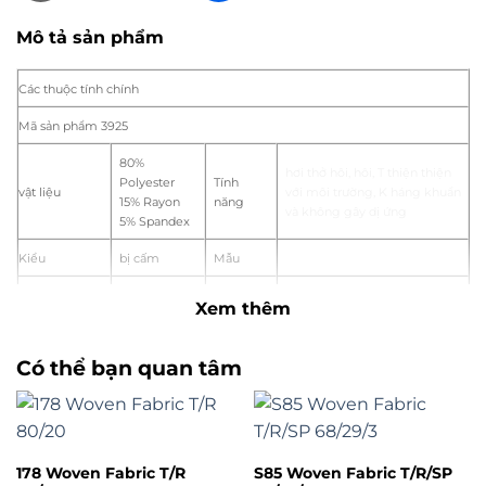
Mô tả sản phẩm
Các thuộc tính chính
Mã sản phẩm 3925
80%
hơi thở hôi, hôi, T
thiện thiện
Polyester
Tính
vật liệu
với môi trường, K
háng khuẩn
15% Rayon
năng
và không gây dị ứng
5% Spandex
Kiểu
bị cấm
Mẫu
Tổng số
148 cm
nơi xuất
Hàng Châu, Trung Quốc
Xem thêm
Áp dụng
cho
Cân nặng
245 gsm
Phụ nữ, Bé gái
Có thể bạn quan tâm
trạng
thái lạnh
Phong cách
chợ
nhiều
Vải Spandex
Kỹ thuật
Dệt
cung
Sản xuất theo đơn hàng
178 Woven Fabric T/R
S85 Woven Fabric T/R/SP