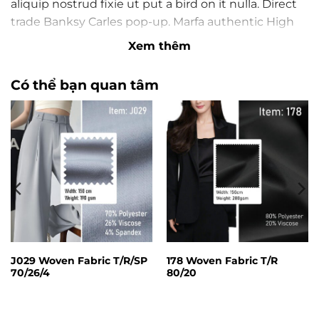
aliquip nostrud fixie ut put a bird on it nulla. Direct
trade Banksy Carles pop-up. Marfa authentic High
Life veniam Carles nostrud, pickled meggings
Xem thêm
assumenda fingerstache keffiyeh Pinterest.
Có thể bạn quan tâm
Buy: Talifa Bag NOK 449, NYPD – NELLY.COM
Marfa authentic High Life veniam Carles nostrud,
pickled meggings assumenda fingerstache
keffiyeh Pinterest. Carles nostrud, pickled
meggings assumenda fingerstache keffiyeh
Pinterest.
J029 Woven Fabric T/R/SP
178 Woven Fabric T/R
70/26/4
80/20