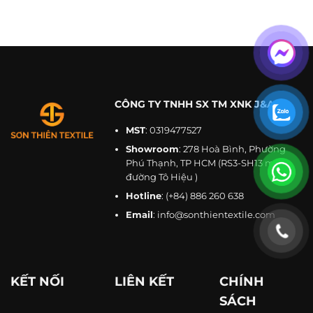
CÔNG TY TNHH SX TM XNK J&A
MST
: 0319477527
Showroom
: 278 Hoà Bình, Phường
Phú Thạnh, TP HCM (RS3-SH13 mặt
đường Tô Hiệu )
Hotline
:
(+84) 886 260 638
Email
:
info@sonthientextile.com
KẾT NỐI
LIÊN KẾT
CHÍNH
SÁCH